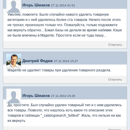
Игорь Шмаков
27.11.2014 01:51
Умоляю, помогите. Было случайно нажато удалить товарную
категорию и с ней удалилось более ста товаров. Ничего после этого
не трогал, произошло только что. Пожалуйста, только подскажите
как вернуть обратно... Бэкап базы не делали во время набивки. Кэши
не были влючены в Magento. Простите если не туда пишу...
Ответить
Дмитрий Федюк
27.11.2014 15:27
Magento не удаляет товары при удалении товарного раздела.
Ответить
Игорь Шмаков
27.11.2014 15:29
Да, простите. Был случайно удален товарный тип и с ним удалились
все товары. Повезло, что нашлось хоть какое-то описание этих
товаров в таблицах "_catalogsearch_fulltext". Жаль, что нельзя ни как
их вернуть