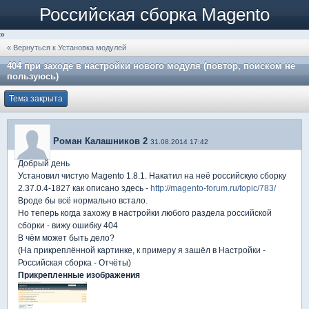
Российская сборка Magento
»
« Вернуться к Установка модулей
404 при заходе в настройки нового модуля (повтор, поиском не
пользуюсь)
Тема закрыта
Роман Калашников 2
31.08.2014 17:42
Добрый день
Установил чистую Magento 1.8.1. Накатил на неё российскую сборку
2.37.0.4-1827 как описано здесь -
http://magento-forum.ru/topic/783/
Вроде бы всё нормально встало.
Но теперь когда захожу в настройки любого раздела российской
сборки - вижу ошибку 404
В чём может быть дело?
(На прикреплённой картинке, к примеру я зашёл в Настройки -
Российская сборка - Отчёты)
Прикрепленные изображения