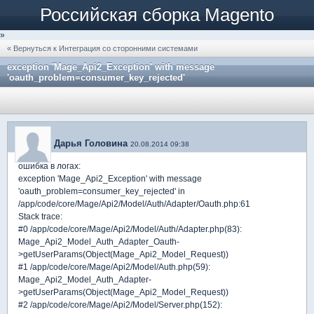
Российская сборка Magento
»
« Вернуться к Интеграция со сторонними системами
exception 'Mage_Api2_Exception' with message
'oauth_problem=consumer_key_rejected'
Дарья Головина
20.08.2014 09:38
ошибка в логах:
exception 'Mage_Api2_Exception' with message
'oauth_problem=consumer_key_rejected' in
/app/code/core/Mage/Api2/Model/Auth/Adapter/Oauth.php:61
Stack trace:
#0 /app/code/core/Mage/Api2/Model/Auth/Adapter.php(83):
Mage_Api2_Model_Auth_Adapter_Oauth-
>getUserParams(Object(Mage_Api2_Model_Request))
#1 /app/code/core/Mage/Api2/Model/Auth.php(59):
Mage_Api2_Model_Auth_Adapter-
>getUserParams(Object(Mage_Api2_Model_Request))
#2 /app/code/core/Mage/Api2/Model/Server.php(152):