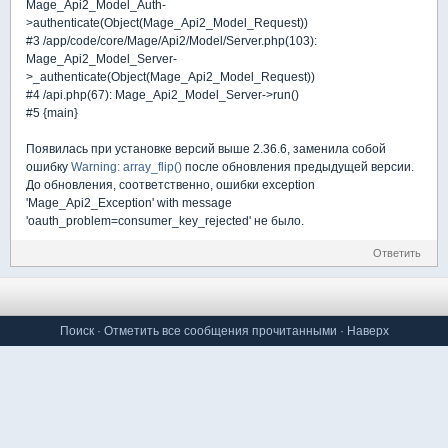
Mage_Api2_Model_Auth-
>authenticate(Object(Mage_Api2_Model_Request))
#3 /app/code/core/Mage/Api2/Model/Server.php(103):
Mage_Api2_Model_Server-
>_authenticate(Object(Mage_Api2_Model_Request))
#4 /api.php(67): Mage_Api2_Model_Server->run()
#5 {main}
Появилась при установке версий выше 2.36.6, заменила собой
ошибку
Warning: array_flip()
после обновления предыдущей версии.
До обновления, соответственно, ошибки exception
'Mage_Api2_Exception' with message
'oauth_problem=consumer_key_rejected' не было.
Ответить
Поиск
·
Отметить все сообщения прочитанными
·
Наверх