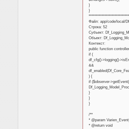
}
}
****************************
Файл: app/code/local/D
Строка: 52
Субъект: Df_Logging_Mo
Объект: Df_Logging_Mo
Контекст:
public function controll
if (
df_cfg()->logging()->isE
&&
df_enabled(Df_Core_Fe
) {
if ($observer->getEvent(
Df_Logging_Model_Proce
}
}
}
/**
* @param Varien_Event
* @return void