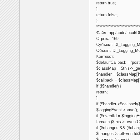
return true;
}
return false;
}
****************************
Файл: app/code/local/D
Строка: 169
Субъект: Df_Logging_M
Объект: Df_Logging_Mod
Контекст:
$defaulfCallback = 'pos
$classMap = $this->_get
$handler = $classMap['ha
$callback = $classMap['c
if (!$handler) {
return;
}
if ($handler->$callback(
$loggingEvent->save();
if ($eventId = $loggingEv
foreach ($this->_event
if ($changes && ($chang
$changes->setEventId($
$changes->save();