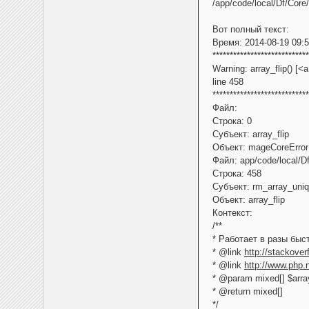
/app/code/local/Df/Core/
Вот полный текст:
Время: 2014-08-19 09:
****************************
Warning: array_flip() [<
line 458
****************************
Файл:
Строка: 0
Субъект: array_flip
Объект: mageCoreError
Файл: app/code/local/Df/
Строка: 458
Субъект: rm_array_uniq
Объект: array_flip
Контекст:
/**
* Работает в разы быст
* @link
http://stackove
* @link
http://www.php.
* @param mixed[] $arra
* @return mixed[]
*/