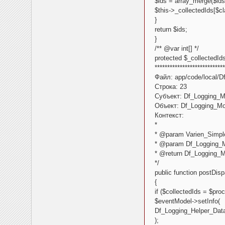
$ids = array_merge($ids
$this->_collectedIds[$c
}
return $ids;
}
/** @var int[] */
protected $_collectedIds
****************************
Файл: app/code/local/Df
Строка: 23
Субъект: Df_Logging_Mo
Объект: Df_Logging_Mod
Контекст:
*
* @param Varien_Simpl
* @param Df_Logging_
* @return Df_Logging_
*/
public function postDis
{
if ($collectedIds = $pro
$eventModel->setInfo(
Df_Logging_Helper_Data
);