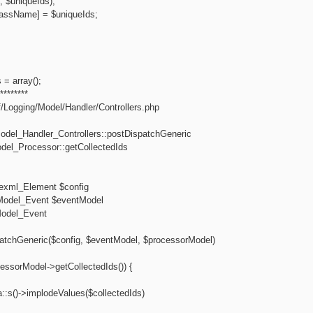
, $uniqueIds);
lassName] = $uniqueIds;
 = array();
********
/Logging/Model/Handler/Controllers.php
del_Handler_Controllers::postDispatchGeneric
el_Processor::getCollectedIds
exml_Element $config
Model_Event $eventModel
Model_Event
patchGeneric($config, $eventModel, $processorModel)
cessorModel->getCollectedIds()) {
::s()->implodeValues($collectedIds)