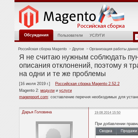
Обсуждения
Пользователи
УСЛУГИ
Российская сборка Magento
>
Другое
>
Организация работы данн
Я не считаю нужным соблюдать пун
описания отклонений, поэтому я т
на одни и те же проблемы
[16 июля 2019 г.]
Российская сборка Magento 2.52.2
Magento 2:
модули
и
услуги
magereport.com
: составление перечня необходимых для уста
Дарья Головина
19.08.2014 15:50
При добавлении правил