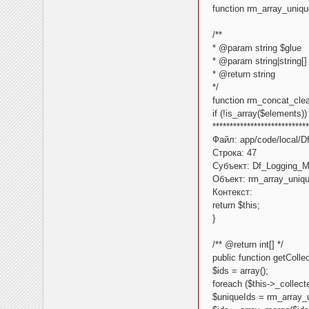
function rm_array_unique
/**
* @param string $glue
* @param string|string[
* @return string
*/
function rm_concat_clea
if (!is_array($elements)) 
****************************
Файл: app/code/local/D
Строка: 47
Субъект: Df_Logging_Mo
Объект: rm_array_uniqu
Контекст:
return $this;
}
/** @return int[] */
public function getCollec
$ids = array();
foreach ($this->_collec
$uniqueIds = rm_array_u