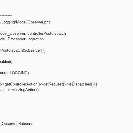
********
f/Logging/Model/Observer.php
del_Observer::controllerPostdispatch
del_Processor::logAction
erPostdispatch($observer) {
nabled()
ature::LOGGING)
)->getControllerAction()->getRequest()->isDispatched()) {
ssor::s()->logAction();
_Observer $observer