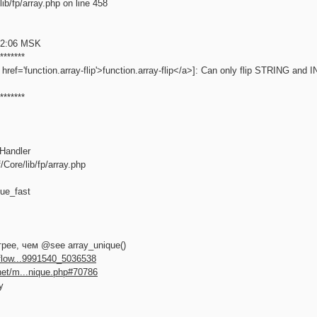
lib/fp/array.php on line 458
52:06 MSK
*******
a href='function.array-flip'>function.array-flip</a>]: Can only flip STRING and
*******
Handler
Core/lib/fp/array.php
ue_fast
рее, чем @see array_unique()
rflow...9991540_5036538
net/m...nique.php#70786
y