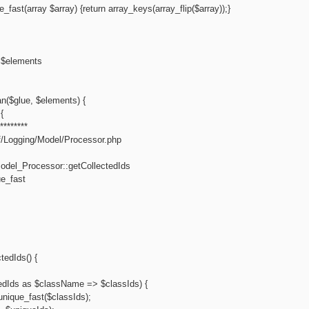
_fast(array $array) {return array_keys(array_flip($array));}
] $elements
n($glue, $elements) {
{
********
f/Logging/Model/Processor.php
del_Processor::getCollectedIds
e_fast
tedIds() {
tedIds as $className => $classIds) {
nique_fast($classIds);