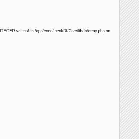
 INTEGER values! in /app/code/local/Df/Core/lib/fp/array.php on