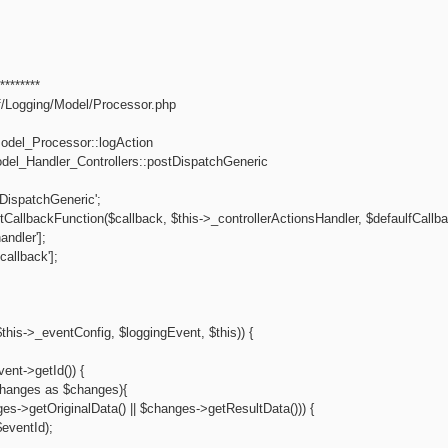
********
f/Logging/Model/Processor.php
odel_Processor::logAction
el_Handler_Controllers::postDispatchGeneric
tDispatchGeneric';
CallbackFunction($callback, $this->_controllerActionsHandler, $defaulfCallba
ndler'];
allback'];
$this->_eventConfig, $loggingEvent, $this)) {
ent->getId()) {
Changes as $changes){
es->getOriginalData() || $changes->getResultData())) {
eventId);