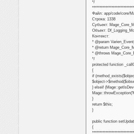
*/
****************************
Файл: app/code/core/M
Строка: 1338
Субъект: Mage_Core_M
Объект: Df_Logging_Mod
Контекст:
* @param Varien_Event
* @return Mage_Core_
* @throws Mage_Core_
*/
protected function _cal
{
if (method_exists($objec
$object->$method($obse
} elseif (Mage::getIsDev
Mage::throwException('Met
}
return $this;
}
public function setUpda
{
****************************