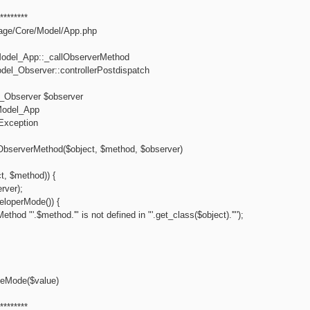
********
age/Core/Model/App.php
odel_App::_callObserverMethod
el_Observer::controllerPostdispatch
_Observer $observer
Model_App
Exception
lObserverMethod($object, $method, $observer)
t, $method)) {
rver);
eloperMode()) {
hod "'.$method.'" is not defined in "'.get_class($object).'"');
teMode($value)
********