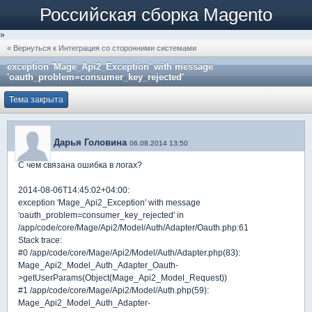
Российская сборка Magento
»
« Вернуться к Интеграция со сторонними системами
exception 'Mage_Api2_Exception' with message
'oauth_problem=consumer_key_rejected'
Тема закрыта
Дарья Головина
06.08.2014 13:50
С чем связана ошибка в логах?
2014-08-06T14:45:02+04:00:
exception 'Mage_Api2_Exception' with message
'oauth_problem=consumer_key_rejected' in
/app/code/core/Mage/Api2/Model/Auth/Adapter/Oauth.php:61
Stack trace:
#0 /app/code/core/Mage/Api2/Model/Auth/Adapter.php(83):
Mage_Api2_Model_Auth_Adapter_Oauth-
>getUserParams(Object(Mage_Api2_Model_Request))
#1 /app/code/core/Mage/Api2/Model/Auth.php(59):
Mage_Api2_Model_Auth_Adapter-