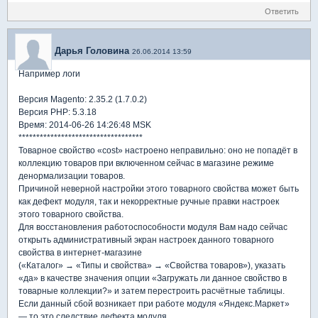
Ответить
Дарья Головина
26.06.2014 13:59
Например логи
Версия Magento: 2.35.2 (1.7.0.2)
Версия PHP: 5.3.18
Время: 2014-06-26 14:26:48 MSK
***********************************
Товарное свойство «cost» настроено неправильно: оно не попадёт в
коллекцию товаров при включенном сейчас в магазине режиме
денормализации товаров.
Причиной неверной настройки этого товарного свойства может быть
как дефект модуля, так и некорректные ручные правки настроек
этого товарного свойства.
Для восстановления работоспособности модуля Вам надо сейчас
открыть административный экран настроек данного товарного
свойства в интернет-магазине
(«Каталог» → «Типы и свойства» → «Свойства товаров»), указать
«да» в качестве значения опции «Загружать ли данное свойство в
товарные коллекции?» и затем перестроить расчётные таблицы.
Если данный сбой возникает при работе модуля «Яндекс.Маркет»
— то это следствие дефекта модуля.