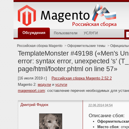
Обсуждения
Пользователи
УСЛУГИ
Российская сборка Magento
>
Оформительские темы
>
Официальн
TemplateMonster #49198 («Men's Un
error: syntax error, unexpected 's' (
page/html/footer.phtml on line 57»
[16 июля 2019 г.]
Российская сборка Magento 2.52.2
Magento 2:
модули
и
услуги
magereport.com
: составление перечня необходимых для уста
Дмитрий Федюк
22.06.2014 04:54
Описание сбоя:
Оформительская
Место сбоя
: отк