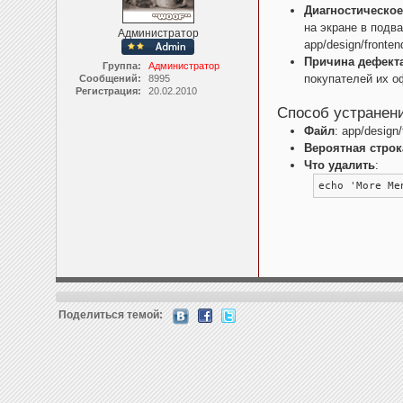
Диагностическо
на экране в подвале
Администратор
app/design/fronten
Причина дефект
Группа:
Администратор
покупателей их о
Сообщений:
8995
Регистрация:
20.02.2010
Способ устранени
Файл
: app/design
Вероятная строк
Что удалить
:
echo 'More Me
Поделиться темой: