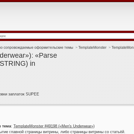
о сопровождаемые оформительские темы
>
TemplateMonster
>
TemplateMons
derwear»): «Parse
T_STRING) in
новки заплаток SUPEE
 тема
:
TemplateMonster #49198 («Men's Underwear»)
рытие главной страницы витрины, либо страницы витрины со статьёй.