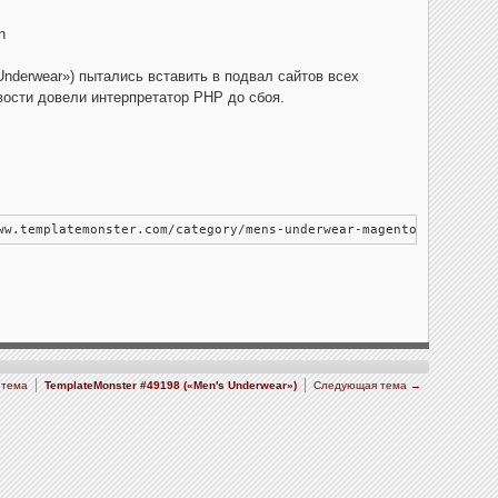
n
nderwear») пытались вставить в подвал сайтов всех
вости довели интерпретатор PHP до сбоя.
ww.templatemonster.com/category/mens-underwear-magento-themes/" 
 тема
TemplateMonster #49198 («Men's Underwear»)
Следующая тема →