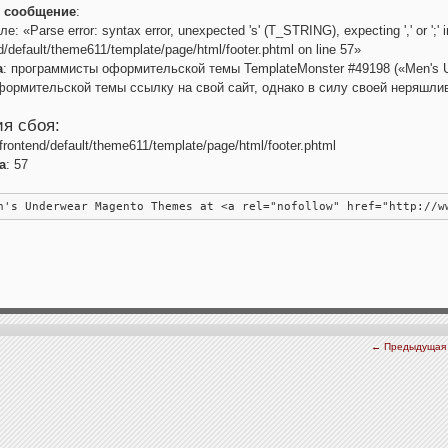
е сообщение
:
: «Parse error: syntax error, unexpected 's' (T_STRING), expecting ',' or ';' i
d/default/theme611/template/page/html/footer.phtml on line 57»
а
: программисты оформительской темы TemplateMonster #49198 («Men's U
формительской темы ссылку на свой сайт, однако в силу своей неряшли
я сбоя:
/frontend/default/theme611/template/page/html/footer.phtml
а
: 57
n's Underwear Magento Themes at <a rel="nofollow" href="http://w
← Предыдущая