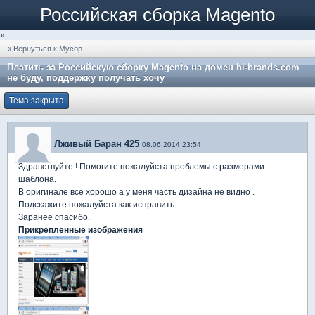
Российская сборка Magento
»
« Вернуться к Мусор
Платить за Российскую сборку Magento на домен hi-brands.com
не буду, поддержку получать хочу
Тема закрыта
Лживый Баран 425
08.06.2014 23:54
Здравствуйте ! Помогите пожалуйста проблемы с размерами
шаблона.
В оригинале все хорошо а у меня часть дизайна не видно .
Подскажите пожалуйста как исправить .
Заранее спасибо.
Прикрепленные изображения