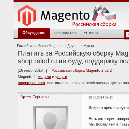
Обсуждения
Пользователи
УСЛУГИ
Российская сборка Magento
>
Другое
>
Мусор
Платить за Российскую сборку Mag
shop.relod.ru не буду, поддержку по
[16 июля 2019 г.]
Российская сборка Magento 2.52.2
Magento 2:
модули
и
услуги
magereport.com
: составление перечня необходимых для уста
Артем Саргисон
29.05.2014 09:45
Доброго времени суток
Есть категория товаро
Мы Добавляем в правый