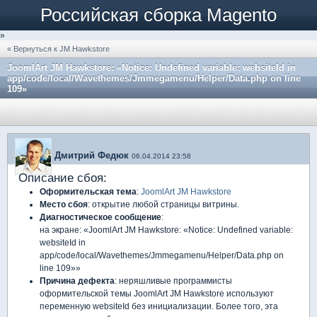
Российская сборка Magento
»
« Вернуться к JM Hawkstore
JoomlArt JM Hawkstore: «Notice: Undefined variable: websiteId in
app/code/local/Wavethemes/Jmmegamenu/Helper/Data.php on line
109»
Дмитрий Федюк
06.04.2014 23:58
Описание сбоя:
Оформительская тема
:
JoomlArt JM Hawkstore
Место сбоя
: открытие любой страницы витрины.
Диагностическое сообщение
:
на экране: «JoomlArt JM Hawkstore: «Notice: Undefined variable:
websiteId in
app/code/local/Wavethemes/Jmmegamenu/Helper/Data.php on
line 109»»
Причина дефекта
: неряшливые программисты
оформительской темы JoomlArt JM Hawkstore используют
переменную websiteId без инициализации. Более того, эта