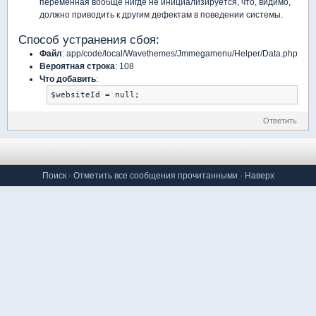
переменная вообще нигде не инициализируется, что, видимо,
должно приводить к другим дефектам в поведении системы.
Способ устранения сбоя:
Файл
: app/code/local/Wavethemes/Jmmegamenu/Helper/Data.php
Вероятная строка
: 108
Что добавить
:
$websiteId = null;
Ответить
Поиск
·
Отметить все сообщения прочитанными
·
Наверх