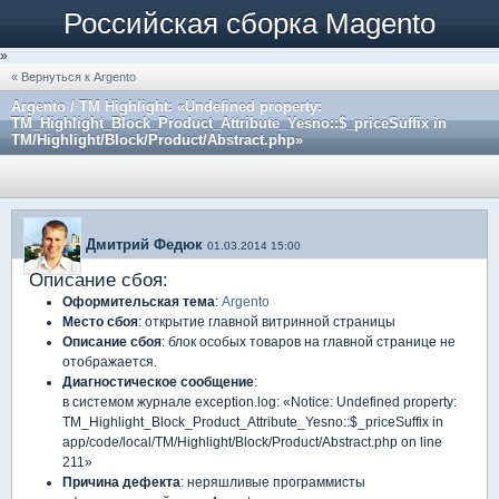
Российская сборка Magento
»
« Вернуться к Argento
Argento / TM Highlight: «Undefined property:
TM_Highlight_Block_Product_Attribute_Yesno::$_priceSuffix in
TM/Highlight/Block/Product/Abstract.php»
Дмитрий Федюк
01.03.2014 15:00
Описание сбоя:
Оформительская тема
:
Argento
Место сбоя
: открытие главной витринной страницы
Описание сбоя
: блок особых товаров на главной странице не
отображается.
Диагностическое сообщение
:
в системом журнале exception.log: «Notice: Undefined property:
TM_Highlight_Block_Product_Attribute_Yesno::$_priceSuffix in
app/code/local/TM/Highlight/Block/Product/Abstract.php on line
211»
Причина дефекта
: неряшливые программисты