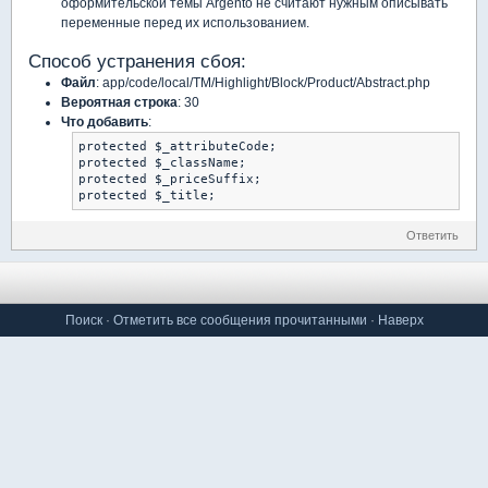
оформительской темы Argento не считают нужным описывать
переменные перед их использованием.
Способ устранения сбоя:
Файл
: app/code/local/TM/Highlight/Block/Product/Abstract.php
Вероятная строка
: 30
Что добавить
:
protected $_attributeCode;

protected $_className;

protected $_priceSuffix;

protected $_title;
Ответить
Поиск
·
Отметить все сообщения прочитанными
·
Наверх