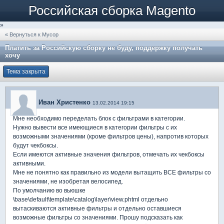
Российская сборка Magento
»
« Вернуться к Мусор
Платить за Российскую сборку не буду, поддержку получать
хочу
Тема закрыта
Иван Христенко
13.02.2014 19:15
Мне необходимо переделать блок с фильтрами в категории.
Нужно вывести все имеющиеся в категории фильтры с их
возможными значениями (кроме фильтров цены), напротив которых
будут чекбоксы.
Если имеются активные значения фильтров, отмечать их чекбоксы
активными.
Мне не понятно как правильно из модели вытащить ВСЕ фильтры со
значениями, не изобретая велосипед.
По умолчанию во вьюшке
\base\default\template\catalog\layer\view.phtml отдельно
вытаскиваются активные фильтры и отдельно оставшиеся
возможные фильтры со значениями. Прошу подсказать как