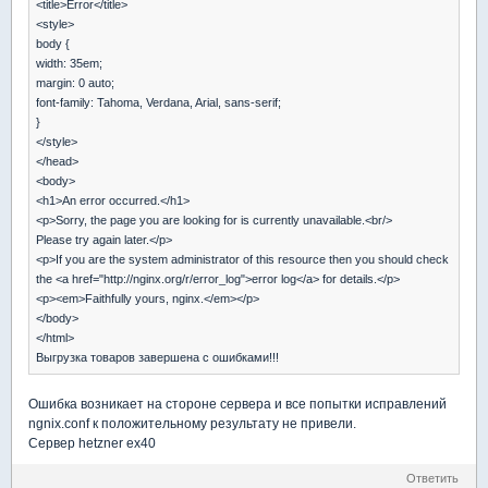
<title>Error</title>
<style>
body {
width: 35em;
margin: 0 auto;
font-family: Tahoma, Verdana, Arial, sans-serif;
}
</style>
</head>
<body>
<h1>An error occurred.</h1>
<p>Sorry, the page you are looking for is currently unavailable.<br/>
Please try again later.</p>
<p>If you are the system administrator of this resource then you should check
the <a href="http://nginx.org/r/error_log">error log</a> for details.</p>
<p><em>Faithfully yours, nginx.</em></p>
</body>
</html>
Выгрузка товаров завершена с ошибками!!!
Ошибка возникает на стороне сервера и все попытки исправлений
ngnix.conf к положительному результату не привели.
Сервер hetzner ex40
Ответить