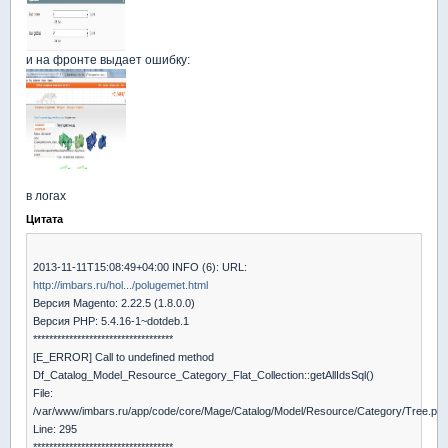
и на фронте выдает ошибку:
в логах
Цитата
2013-11-11T15:08:49+04:00 INFO (6): URL:
http://imbars.ru/hol.../polugemet.html
Версия Magento: 2.22.5 (1.8.0.0)
Версия PHP: 5.4.16-1~dotdeb.1
***********************************
[E_ERROR] Call to undefined method
Df_Catalog_Model_Resource_Category_Flat_Collection::getAllIdsSql()
File:
/var/www/imbars.ru/app/code/core/Mage/Catalog/Model/Resource/Category/Tree.ph
Line: 295
***********************************