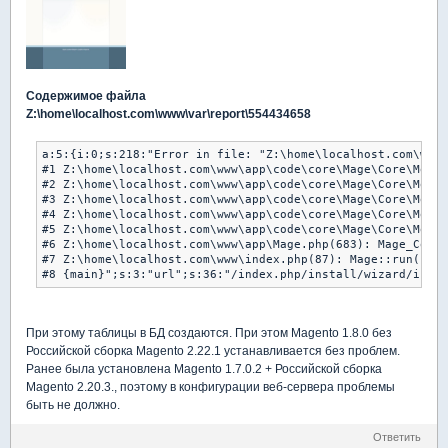
Содержимое файла
Z:\home\localhost.com\www\var\report\554434658
a:5:{i:0;s:218:"Error in file: "Z:\home\localhost.com\www\
#1 Z:\home\localhost.com\www\app\code\core\Mage\Core\Model
#2 Z:\home\localhost.com\www\app\code\core\Mage\Core\Model
#3 Z:\home\localhost.com\www\app\code\core\Mage\Core\Model
#4 Z:\home\localhost.com\www\app\code\core\Mage\Core\Model
#5 Z:\home\localhost.com\www\app\code\core\Mage\Core\Model
#6 Z:\home\localhost.com\www\app\Mage.php(683): Mage_Core_
#7 Z:\home\localhost.com\www\index.php(87): Mage::run('', 
При этому таблицы в БД создаются. При этом Magento 1.8.0 без
Российской сборка Magento 2.22.1 устанавливается без проблем.
Ранее была установлена Magento 1.7.0.2 + Российской сборка
Magento 2.20.3., поэтому в конфигурации веб-сервера проблемы
быть не должно.
Ответить