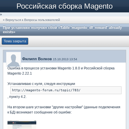
Российская сборка Magento
»
« Вернуться к Вопросы пользователей
При установке получил сбой «Table 'magento_df_reward' already
exists»
Тема закрыта
Филипп Волков
15.10.2013 13:54
Ошибка в процессе установки Magento 1.8.0 и Российской сборка
Magento 2.22.1
Устанавливаю с нуля, следуя инструкции
http://magento-forum.ru/topic/783/
, пункту 4.2.
На втором шаге установки "другие настройки" (данные подключения
к БД) возникает сообщение об ошибке: