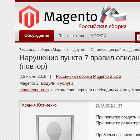
Обсуждения
Пользователи
УСЛУГИ
Российская сборка Magento
>
Другое
>
Организация работы данн
Нарушение пункта 7 правил описан
(повтор)
[16 июля 2019 г.]
Российская сборка Magento 2.52.2
Magento 2:
модули
и
услуги
magereport.com
: составление перечня необходимых для уста
Ксения Юхименко
23.08.2013 14:57
При попытке создать н
При попытке редактиро
Проблема возникла пос