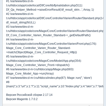
#1 /var/www/dev.d-m-
t.ru/htdocs/app/code/local/Df/Core/lib/fp/validation.php(511):
Df_Qa_Helper_Method->raiseErrorResult('df_result_strin...', Array, 1)
#2 /var/www/dev.d-m-
t.ru/htdocs/app/code/local/Df/Core/Controller/Varien/Router/Standard.php(14):
df_result_string(NULL)
#3 /var/www/dev.d-m-
t.ru/htdocs/app/code/core/Mage/Core/Controller/Varien/Router/Standard.php(
Df_Core_Controller_Varien_Router_Standard->_getDefaultPath()
#4 /var/www/dev.d-m-
t.ru/htdocs/app/code/core/Mage/Core/Controller/Varien/Front.php(176):
Mage_Core_Controller_Varien_Router_Standard-
>match(Object(Mage_Core_Controller_Request_Http))
#5 /var/www/dev.d-m-
t.ru/htdocs/app/code/core/Mage/Core/Model/App.php(354):
Mage_Core_Controller_Varien_Front->dispatch()
#6 /var/www/dev.d-m-t.ru/htdocs/app/Mage.php(683):
Mage_Core_Model_App->run(Array)
#7 /var/www/dev.d-m-t.ru/htdocs/index.php(87): Mage::run('', 'store')
#8
{main}";s:3:"url";s:1:"/";s:11:"script_name";s:10:"/index.php";s:4:"skin";s:7:"defaul
Версия Российской сборки 2.17.14
Версия Magento 1.7.0.2