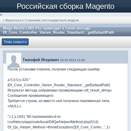
Российская сборка Magento
»
« Вернуться к Сторонние (нестандартные) модули
Mage-World CMS Pro приводит к сбою метода
Df_Core_Controller_Varien_Router_Standard::_getDefaultPath
Тема закрыта
Тимофей Игоревич
20.05.2013 13:46
После установки плагина, получаю следующую ошибку:
a:5:{i:0;s:320:"
[Df_Core_Controller_Varien_Router_Standard::_getDefaultPath]
Результат метода забракован проверяющим «df_result_string».
Сообщения проверяющего:
Требуется строка, но вместо неё получена переменная типа
«NULL».
";i:1;s:1041:"#0 /var/www/dev.d-m-
t.ru/htdocs/app/code/local/Df/Qa/Helper/Method.php(514):
Df_Qa_Helper_Method->throwException('[Df_Core_Contro...', 1)