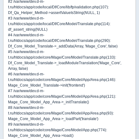
#2 /var/www/dev.d-m-
t.ru/htdocs/app/code/local/Df/Core/lib/fp/validation.php(107):
Df_Qa_Helper_Method->assertValueIsString(NULL, 1)
#3 /var/www/dev.d-m-
t.ru/htdocs/app/code/local/Df/Core/Model/Translate.php(114):
df_assert_string(NULL)
#4 /var/www/dev.d-m-
t.ru/htdocs/app/code/local/Df/Core/Model/Translate.php(290):
Df_Core_Model_Translate->_addData(Array, 'Mage_Core', false)
#5 /var/www/dev.d-m-
t.ru/htdocs/app/code/core/Mage/Core/Model/Translate.php(133):
Df_Core_Model_Translate->_loadModuleTranslation('Mage_Core',
Array, false)
#6 /var/www/dev.d-m-
t.ru/htdocs/app/code/core/Mage/Core/Model/App/Area.php(146):
Mage_Core_Model_Translate->init('frontend')
#7 /var/www/dev.d-m-
t.ru/htdocs/app/code/core/Mage/Core/Model/App/Area.php(121):
Mage_Core_Model_App_Area->_initTranslate()
#8 /var/www/dev.d-m-
t.ru/htdocs/app/code/core/Mage/Core/Model/App/Area.php(93):
Mage_Core_Model_App_Area->_loadPart('translate')
#9 /var/www/dev.d-m-
t.ru/htdocs/app/code/core/Mage/Core/Model/App.php(774):
Mage_Core_Model_App_Area->load()