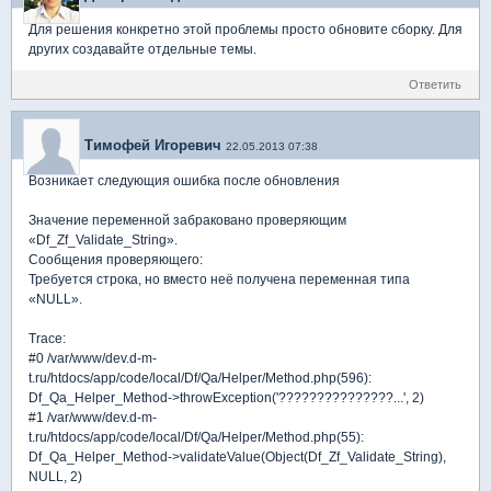
Для решения конкретно этой проблемы просто обновите сборку. Для
других создавайте отдельные темы.
Ответить
Тимофей Игоревич
22.05.2013 07:38
Возникает следующия ошибка после обновления
Значение переменной забраковано проверяющим
«Df_Zf_Validate_String».
Сообщения проверяющего:
Требуется строка, но вместо неё получена переменная типа
«NULL».
Trace:
#0 /var/www/dev.d-m-
t.ru/htdocs/app/code/local/Df/Qa/Helper/Method.php(596):
Df_Qa_Helper_Method->throwException('???????????????...', 2)
#1 /var/www/dev.d-m-
t.ru/htdocs/app/code/local/Df/Qa/Helper/Method.php(55):
Df_Qa_Helper_Method->validateValue(Object(Df_Zf_Validate_String),
NULL, 2)