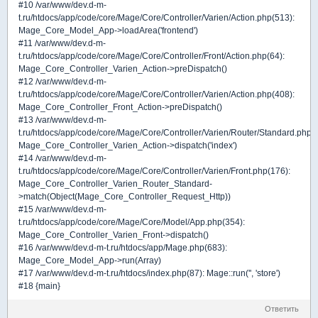
#10 /var/www/dev.d-m-
t.ru/htdocs/app/code/core/Mage/Core/Controller/Varien/Action.php(513):
Mage_Core_Model_App->loadArea('frontend')
#11 /var/www/dev.d-m-
t.ru/htdocs/app/code/core/Mage/Core/Controller/Front/Action.php(64):
Mage_Core_Controller_Varien_Action->preDispatch()
#12 /var/www/dev.d-m-
t.ru/htdocs/app/code/core/Mage/Core/Controller/Varien/Action.php(408):
Mage_Core_Controller_Front_Action->preDispatch()
#13 /var/www/dev.d-m-
t.ru/htdocs/app/code/core/Mage/Core/Controller/Varien/Router/Standard.php(
Mage_Core_Controller_Varien_Action->dispatch('index')
#14 /var/www/dev.d-m-
t.ru/htdocs/app/code/core/Mage/Core/Controller/Varien/Front.php(176):
Mage_Core_Controller_Varien_Router_Standard-
>match(Object(Mage_Core_Controller_Request_Http))
#15 /var/www/dev.d-m-
t.ru/htdocs/app/code/core/Mage/Core/Model/App.php(354):
Mage_Core_Controller_Varien_Front->dispatch()
#16 /var/www/dev.d-m-t.ru/htdocs/app/Mage.php(683):
Mage_Core_Model_App->run(Array)
#17 /var/www/dev.d-m-t.ru/htdocs/index.php(87): Mage::run('', 'store')
#18 {main}
Ответить