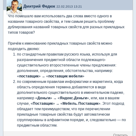
Дмитрий Федюк
22.02.2013 13:21
Что помешало вам использовать два слова вместо одного в
названии товарного свойства, и тем самым решить проблему
дублирования названий товарных свойств для разных прикладных
типов товаров?
Причём к именованию прикладных товарных свойств можно
подходить двояко:
по стандартным правилам русского языка, используя для
разграничения предметной области подлежащего-
существительного второстепенные члены предложения:
дополнения, определения, обстоятельства, например:
«
поставщик
» → «
поставщик мебели
»
по современным правилам информатики и маркетинга, когда
область определения термина добавляется в виде
дополнительного существительного в именительном падеже,
например «
Деньги
» → «
Яндекс.Деньги
», или, как в вашем
случае, «
Поставщик
» → «
Мебель. Поставщик
». Этот подход
обладает тем преимуществом, что при перечислении
прикладные товарные свойства будут автоматически
сгруппированы в алфавитном порядке, и, следовательно — по
предметным областям.
Ответить