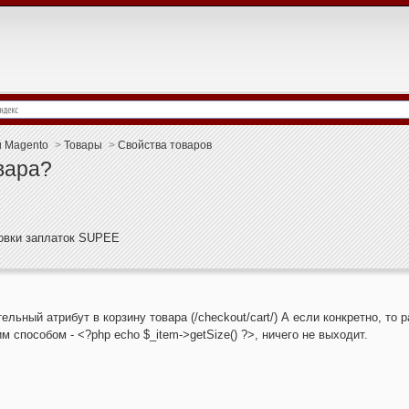
и Magento
>
Товары
>
Свойства товаров
вара?
новки заплаток SUPEE
ельный атрибут в корзину товара (/checkout/cart/) А если конкретно, то
м способом - <?php echo $_item->getSize() ?>, ничего не выходит.