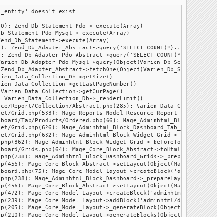
_entity' doesn't exist

0): Zend_Db_Statement_Pdo->_execute(Array)

b_Statement_Pdo_Mysql->_execute(Array)

end_Db_Statement->execute(Array)

): Zend_Db_Adapter_Abstract->query('SELECT COUNT(*)...', Array)

: Zend_Db_Adapter_Pdo_Abstract->query('SELECT COUNT(*)...', Arra
arien_Db_Adapter_Pdo_Mysql->query(Object(Varien_Db_Select), Arra
Zend_Db_Adapter_Abstract->fetchOne(Object(Varien_Db_Select), Arr
ien_Data_Collection_Db->getSize()

ien_Data_Collection->getLastPageNumber()

Varien_Data_Collection->getCurPage()

 Varien_Data_Collection_Db->_renderLimit()

ce/Report/Collection/Abstract.php(285): Varien_Data_Collection_D
et/Grid.php(533): Mage_Reports_Model_Resource_Report_Collection_
board/Tab/Products/Ordered.php(66): Mage_Adminhtml_Block_Widget_
et/Grid.php(626): Mage_Adminhtml_Block_Dashboard_Tab_Products_Or
et/Grid.php(632): Mage_Adminhtml_Block_Widget_Grid->_prepareGrid
php(862): Mage_Adminhtml_Block_Widget_Grid->_beforeToHtml()

board/Grids.php(64): Mage_Core_Block_Abstract->toHtml()

php(238): Mage_Adminhtml_Block_Dashboard_Grids->_prepareLayout()
p(456): Mage_Core_Block_Abstract->setLayout(Object(Mage_Core_Mod
board.php(75): Mage_Core_Model_Layout->createBlock('adminhtml/da
php(238): Mage_Adminhtml_Block_Dashboard->_prepareLayout()

p(456): Mage_Core_Block_Abstract->setLayout(Object(Mage_Core_Mod
p(472): Mage_Core_Model_Layout->createBlock('adminhtml/dashb...'
p(239): Mage_Core_Model_Layout->addBlock('adminhtml/dashb...', '
p(205): Mage_Core_Model_Layout->_generateBlock(Object(Mage_Core_
p(210): Mage_Core_Model_Layout->generateBlocks(Object(Mage_Core_