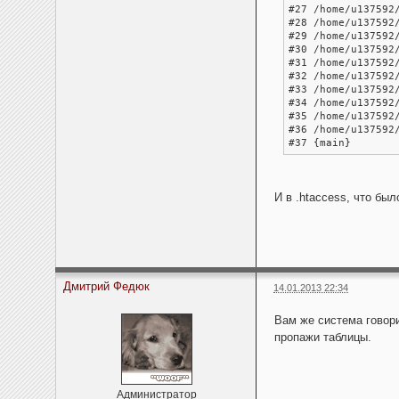
#27 /home/u137592
#28 /home/u137592
#29 /home/u137592
#30 /home/u137592
#31 /home/u137592
#32 /home/u137592
#33 /home/u137592
#34 /home/u137592
#35 /home/u137592
#36 /home/u137592
#37 {main}
И в .htaccess, что бы
Дмитрий Федюк
14.01.2013 22:34
Вам же система говори
пропажи таблицы.
Администратор