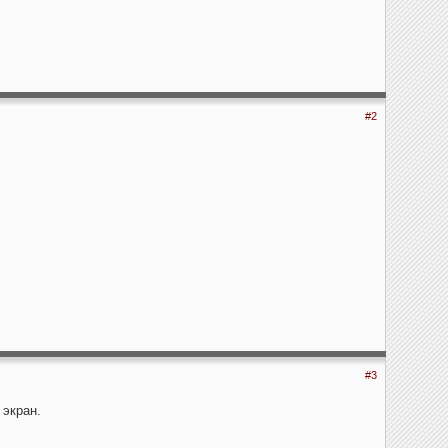
#2
#3
 экран.