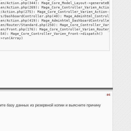
en/Action.php(344): Mage_Core_Model_Layout->generateBlocks()

en/Action.php(269): Mage_Core_Controller_Varien_Action->generate
/Action.php(275): Mage_Core_Controller_Varien_Action->loadLayout
s/DashboardController.php(40): Mage_Adminhtml_Controller_Action-
en/Action.php(419): Mage_Adminhtml_DashboardController->indexAct
en/Router/Standard.php(250): Mage_Core_Controller_Varien_Action-
en/Front.php(176): Mage_Core_Controller_Varien_Router_Standard->
54): Mage_Core_Controller_Varien_Front->dispatch()

>run(Array)

#4
вите базу данных из резервной копии и выясните причину