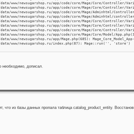
/data/www/newsugarshop.ru/app/code/core/Mage/Core/Controller/Vari
/data/www/newsugarshop.ru/app/code/core/Mage/Core/Controller/Vari
/data/www/newsugarshop.ru/app/code/core/Mage/Adminhtml/Controller
/data/www/newsugarshop.ru/app/code/core/Mage/Adminhtml/controller
/data/www/newsugarshop.ru/app/code/core/Mage/Core/Controller/Vari
/data/www/newsugarshop.ru/app/code/core/Mage/Core/Controller/Vari
/data/www/newsugarshop.ru/app/code/core/Mage/Core/Controller/Vari
/data/www/newsugarshop.ru/app/code/core/Mage/Core/Model/App.php(3
/data/www/newsugarshop.ru/app/Mage.php(685): Mage_Core_Model_App-
/data/www/newsugarshop.ru/index.php(87): Mage::run('', 'store')

ло необходимо, дописал.
т, что из базы данных пропала таблица catalog_product_entity. Восстано