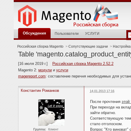
Обсуждения
Пользователи
УСЛУГИ
Российская сборка Magento
>
Сопутствующие задачи
>
Настройка
Table 'magento.catalog_product_entity
[16 июля 2019 г.]
Российская сборка Magento 2.52.2
Magento 2:
модули
и
услуги
magereport.com
: составление перечня необходимых для уста
Константин Романков
14.01.2013 17:16
После прочтения
этой
При переходе на вклад
зайти обратно.
Соответствующую тему 
стало отголоском.
Вопрос "Кто виноват" 
Группа:
Клиент