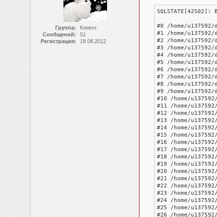
SQLSTATE[42S02]: 
#0 /home/u137592/
Группа:
Клиент
#1 /home/u137592/
Сообщений:
51
#2 /home/u137592/
Регистрация:
18.08.2012
#3 /home/u137592/
#4 /home/u137592/
#5 /home/u137592/
#6 /home/u137592/
#7 /home/u137592/
#8 /home/u137592/
#9 /home/u137592/
#10 /home/u137592
#11 /home/u137592
#12 /home/u137592
#13 /home/u137592
#14 /home/u137592
#15 /home/u137592
#16 /home/u137592
#17 /home/u137592
#18 /home/u137592
#19 /home/u137592
#20 /home/u137592
#21 /home/u137592
#22 /home/u137592
#23 /home/u137592
#24 /home/u137592
#25 /home/u137592
#26 /home/u137592