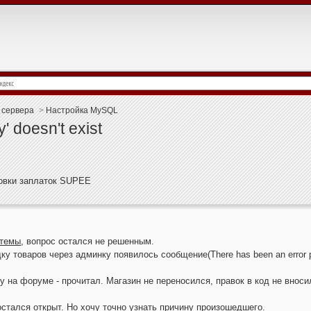
 сервера
>
Настройка MySQL
' doesn't exist
новки заплаток SUPEE
 темы
, вопрос остался не решенным.
ку товаров через админку появилось сообщение(There has been an error p
на форуме - прочитал. Магазин не переносился, правок в код не вноси
остался открыт. Но хочу точно узнать причину произошедшего.