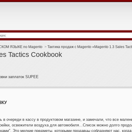
СКОМ ЯЗЫКЕ по Magento
>
Тактика продаж с Magento «Magento 1.3 Sales Tac
les Tactics Cookbook
новки заплаток SUPEE
ЗКУ
ь в очереди в кассу в продуктовом магазине, и замечали, что все мале
арейки, освежители воздуха для автомобиля…Список можно долго прод
ками". Это мелкие предметы, которыми продавцы соблазняют нас, когда