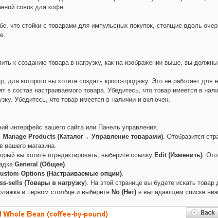
нной совок для кофе.
бе, что стойки с товарами для импульсных покупок, стоящие вдоль очер
е.
пить к созданию товара в нагрузку, как на изображении выше, вы должны
р, для которого вы хотите создать кросс-продажу. Это не работает для
ят в состав настраиваемого товара. Убедитесь, что товар имеется в нал
узку. Убедитесь, что товар имеется в наличии и включен.
ний интерфейс вашего сайта или Панель управления.
→ Manage Products (Каталог→ Управление товарами)
. Отобразится ст
в вашего магазина.
оторый вы хотите отредактировать, выберите ссылку
Edit (Изменить)
. От
ладка
General (Общее)
.
ustom Options (Настраиваемые опции)
.
ss-sells (Товары в нагрузку
). На этой странице вы будете искать товар 
 флажка в первом столбце и выберите
No (Нет)
в выпадающем списке ниж