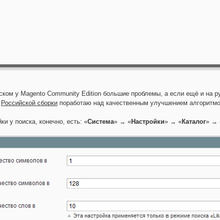
ком у Magento Community Edition большие проблемы, а если ещё и на ру
х
Российской сборки
поработаю над качественным улучшением алгоритмо
и у поиска, конечно, есть: «
Система
» → «
Настройки
» → «
Каталог
» → 