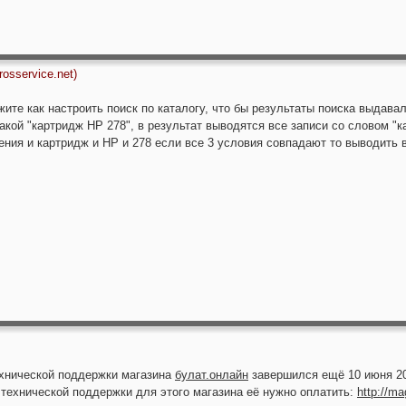
osservice.net)
ите как настроить поиск по каталогу, что бы результаты поиска выдавал
такой "картридж HP 278", в результат выводятся все записи со словом "к
ения и картридж и HP и 278 если все 3 условия совпадают то выводить в
хнической поддержки магазина
булат.онлайн
завершился ещё 10 июня 20
 технической поддержки для этого магазина её нужно оплатить:
http://ma