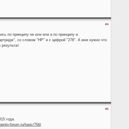
#4
ись по принципу не или или а по принципу и.
артридж", со словом "HP" и с цифрой "278". А мне нужно что
 результат.
#5
15 года.
gento-forum.ru/topic/756/