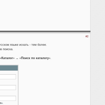
#2
сском языке искать - тем более.
в поиска.
«
Каталог
» → «
Поиск по каталогу
».