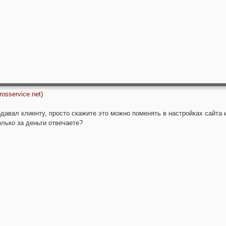
osservice.net)
одавал клиенту, просто скажите это можно поменять в настройках сайт
олько за деньги отвечаете?