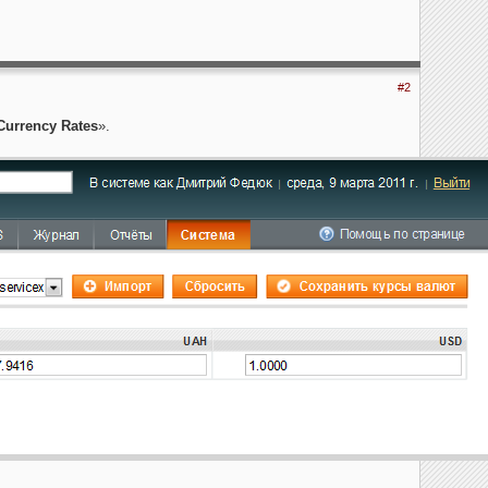
#2
urrency Rates
».