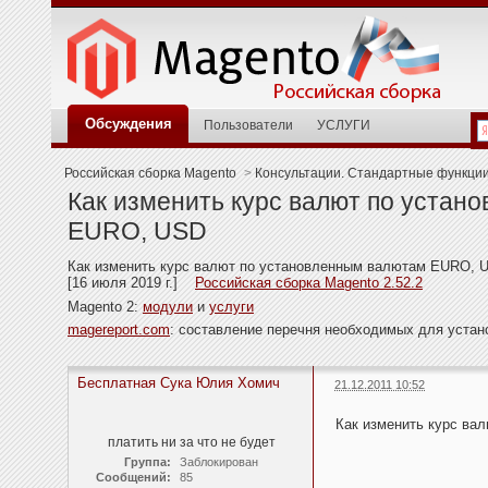
Обсуждения
Пользователи
УСЛУГИ
Российская сборка Magento
>
Консультации. Стандартные функци
Как изменить курс валют по устан
EURO, USD
Как изменить курс валют по установленным валютам EURO, 
[16 июля 2019 г.]
Российская сборка Magento 2.52.2
Magento 2:
модули
и
услуги
magereport.com
: составление перечня необходимых для уста
Бесплатная Сука Юлия Хомич
21.12.2011 10:52
Как изменить курс ва
платить ни за что не будет
Группа:
Заблокирован
Сообщений:
85