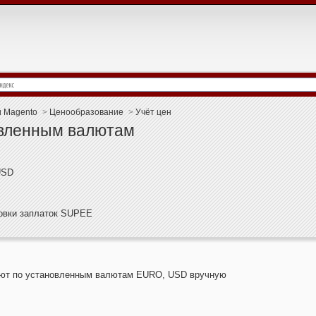
и Magento
>
Ценообразование
>
Учёт цен
овленным валютам
USD
новки заплаток SUPEE
лют по установленным валютам EURO, USD вручную