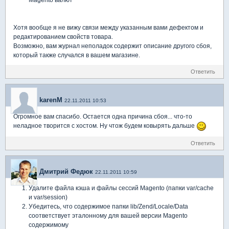
Magento валют
Хотя вообще я не вижу связи между указанным вами дефектом и
редактированием свойств товара.
Возможно, вам журнал неполадок содержит описание другого сбоя,
который также случался в вашем магазине.
Ответить
karenM
22.11.2011 10:53
Огромное вам спасибо. Остается одна причина сбоя... что-то
неладное творится с хостом. Ну чтож будем ковырять дальше
Ответить
Дмитрий Федюк
22.11.2011 10:59
Удалите файла кэша и файлы сессий Magento (папки var/cache
и var/session)
Убедитесь, что содержимое папки lib/Zend/Locale/Data
соответствует эталонному для вашей версии Magento
содержимому