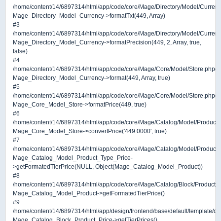
/home/content/14/6897314/html/app/code/core/Mage/Directory/Model/Currenc
Mage_Directory_Model_Currency->formatTxt(449, Array)
#3
/home/content/14/6897314/html/app/code/core/Mage/Directory/Model/Currenc
Mage_Directory_Model_Currency->formatPrecision(449, 2, Array, true,
false)
#4
/home/content/14/6897314/html/app/code/core/Mage/Core/Model/Store.php(8
Mage_Directory_Model_Currency->format(449, Array, true)
#5
/home/content/14/6897314/html/app/code/core/Mage/Core/Model/Store.php(7
Mage_Core_Model_Store->formatPrice(449, true)
#6
/home/content/14/6897314/html/app/code/core/Mage/Catalog/Model/Product/T
Mage_Core_Model_Store->convertPrice('449.0000', true)
#7
/home/content/14/6897314/html/app/code/core/Mage/Catalog/Model/Product.
Mage_Catalog_Model_Product_Type_Price-
>getFormatedTierPrice(NULL, Object(Mage_Catalog_Model_Product))
#8
/home/content/14/6897314/html/app/code/core/Mage/Catalog/Block/Product/Pr
Mage_Catalog_Model_Product->getFormatedTierPrice()
#9
/home/content/14/6897314/html/app/design/frontend/base/default/template/cata
Mage_Catalog_Block_Product_Price->getTierPrices()