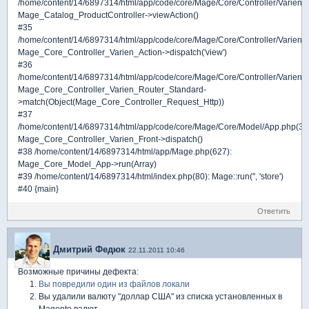
/home/content/14/6897314/html/app/code/core/Mage/Core/Controller/Varien/A
Mage_Catalog_ProductController->viewAction()
#35
/home/content/14/6897314/html/app/code/core/Mage/Core/Controller/Varien/
Mage_Core_Controller_Varien_Action->dispatch('view')
#36
/home/content/14/6897314/html/app/code/core/Mage/Core/Controller/Varien/F
Mage_Core_Controller_Varien_Router_Standard-
>match(Object(Mage_Core_Controller_Request_Http))
#37
/home/content/14/6897314/html/app/code/core/Mage/Core/Model/App.php(34
Mage_Core_Controller_Varien_Front->dispatch()
#38 /home/content/14/6897314/html/app/Mage.php(627):
Mage_Core_Model_App->run(Array)
#39 /home/content/14/6897314/html/index.php(80): Mage::run('', 'store')
#40 {main}
Ответить
Дмитрий Федюк
22.11.2011 10:46
Возможные причины дефекта:
Вы повредили один из файлов локали
Вы удалили валюту "доллар США" из списка установленных в