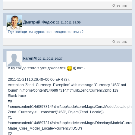
Ответить
Дмитрий Федюк
21.11.2011 18:59
Где находится журнал неполадок системы?
Ответить
karenM
22.11.2011 10:27
А ну так до этого я уже докопался
))) вот -
2011-11-21T10:26:40+00:00 ERR (3):
exception 'Zend_Currency_Exception' with message 'Currency 'USD' not
found' in /home/content/14/6897314/html/lib/Zend/Currency.php:119
Stack trace:
#0
/home/content/14/6897314/html/app/code/core/Mage/Core/Model/Locale.php(
Zend_Currency->__construct('USD', Object(Zend_Locale))
#1
/home/content/14/6897314/html/app/code/core/Mage/Directory/Model/Currenc
Mage_Core_Model_Locale->currency('USD')
#2