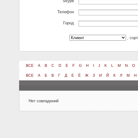
Skype
Телефон
Город
, сор
ВСЕ
A
B
C
D
E
F
G
H
I
J
K
L
M
N
O
ВСЕ
А
Б
В
Г
Д
Е
Ё
Ж
З
И
Й
К
Л
М
Н
Нет совпадений