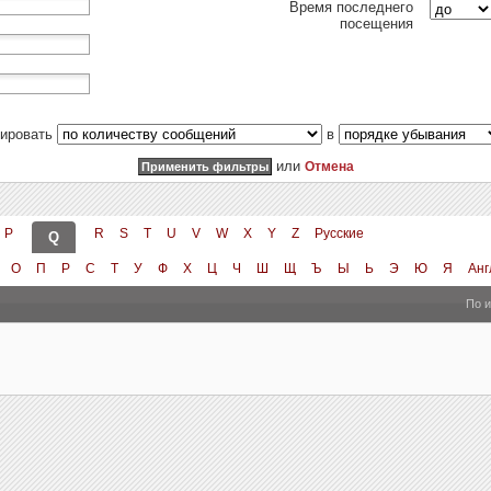
Время последнего
посещения
тировать
в
или
Отмена
P
R
S
T
U
V
W
X
Y
Z
Русские
Q
О
П
Р
С
Т
У
Ф
Х
Ц
Ч
Ш
Щ
Ъ
Ы
Ь
Э
Ю
Я
Анг
По 