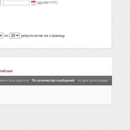
(ДД-ММ-ГГГГ)
по
результатов на страницу
лийские
имени пользователя
По количеству сообщений
по дате регистрации