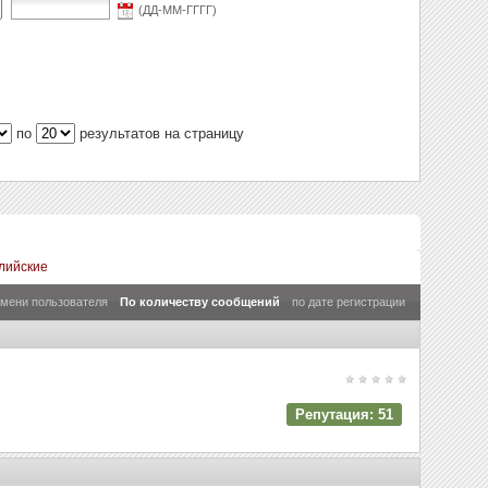
(ДД-ММ-ГГГГ)
по
результатов на страницу
лийские
имени пользователя
По количеству сообщений
по дате регистрации
Репутация: 51