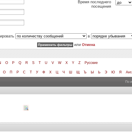
Время последнего
посещения
тировать
в
или
Отмена
N
O
P
Q
R
S
T
U
V
W
X
Y
Z
Русские
О
П
Р
С
Т
У
Ф
Х
Ц
Ч
Ш
Щ
Ъ
Ы
Ь
Э
Ю
Я
Анг
По 