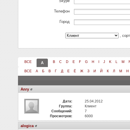
Skype
Телефон
Город
, сор
ВСЕ
B
C
D
E
F
G
H
I
J
K
L
M
A
ВСЕ
А
Б
В
Г
Д
Е
Ё
Ж
З
И
Й
К
Л
М
Н
Anry
Дата:
25.04.2012
Группа:
Клиент
Сообщений:
7
Просмотров:
6000
alogica