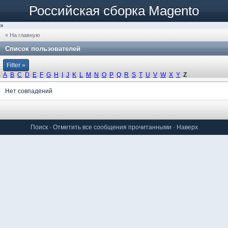
Российская сборка Magento
»
« На главную
Список пользователей
Filter »
A
B
C
D
E
F
G
H
I
J
K
L
M
N
O
P
Q
R
S
T
U
V
W
X
Y
Z
Нет совпадений
Поиск
·
Отметить все сообщения прочитанными
·
Наверх