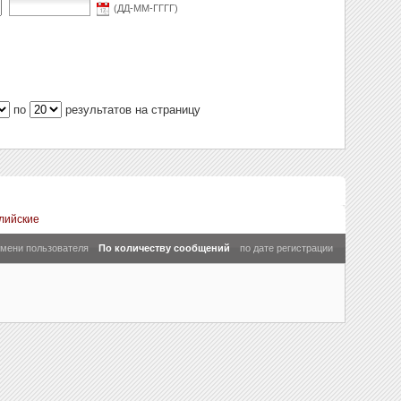
(ДД-ММ-ГГГГ)
по
результатов на страницу
лийские
имени пользователя
По количеству сообщений
по дате регистрации