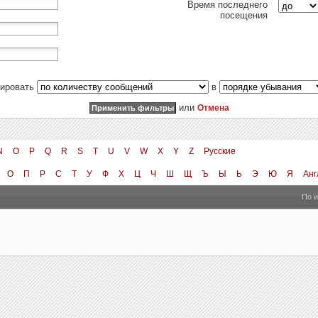
Время последнего
посещения
тировать
в
или
Отмена
N
O
P
Q
R
S
T
U
V
W
X
Y
Z
Русские
О
П
Р
С
Т
У
Ф
Х
Ц
Ч
Ш
Щ
Ъ
Ы
Ь
Э
Ю
Я
Анг
По 