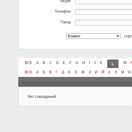
Skype
Телефон
Город
, сор
ВСЕ
A
B
C
D
E
F
G
H
I
J
K
M
L
ВСЕ
А
Б
В
Г
Д
Е
Ё
Ж
З
И
Й
К
Л
М
Н
Нет совпадений