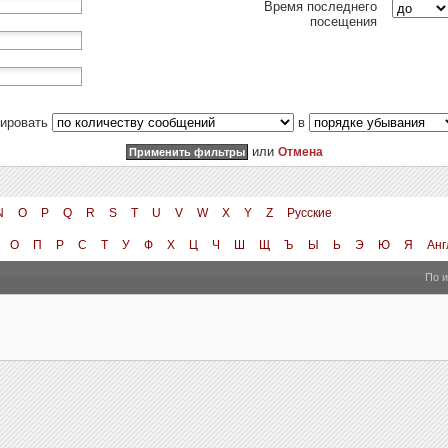
Время последнего
посещения
тировать
в
или
Отмена
N
O
P
Q
R
S
T
U
V
W
X
Y
Z
Русские
О
П
Р
С
Т
У
Ф
Х
Ц
Ч
Ш
Щ
Ъ
Ы
Ь
Э
Ю
Я
Анг
По 