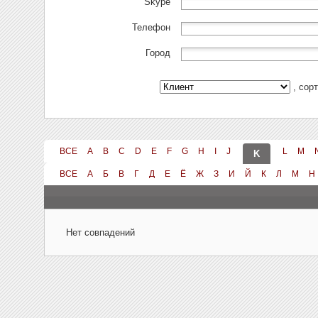
Skype
Телефон
Город
, сор
ВСЕ
A
B
C
D
E
F
G
H
I
J
L
M
K
ВСЕ
А
Б
В
Г
Д
Е
Ё
Ж
З
И
Й
К
Л
М
Н
Нет совпадений