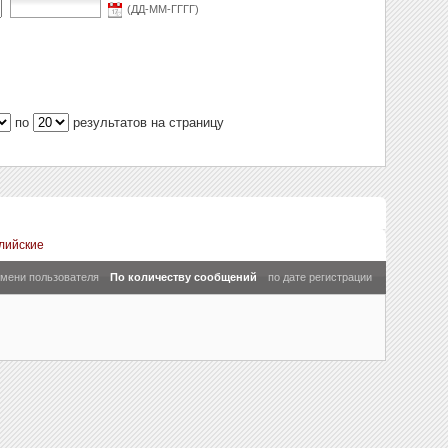
(ДД-ММ-ГГГГ)
по
результатов на страницу
лийские
имени пользователя
По количеству сообщений
по дате регистрации