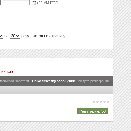
(ДД-ММ-ГГГГ)
по
результатов на страницу
лийские
имени пользователя
По количеству сообщений
по дате регистрации
Репутация: 50