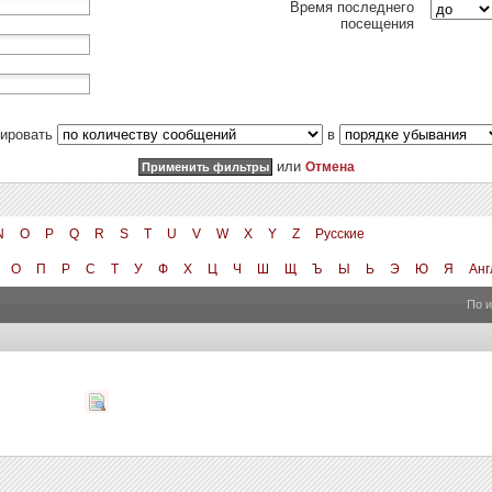
Время последнего
посещения
тировать
в
или
Отмена
N
O
P
Q
R
S
T
U
V
W
X
Y
Z
Русские
О
П
Р
С
Т
У
Ф
Х
Ц
Ч
Ш
Щ
Ъ
Ы
Ь
Э
Ю
Я
Анг
По 