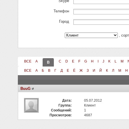
Skype
Телефон
Город
, сор
ВСЕ
A
C
D
E
F
G
H
I
J
K
L
M
B
ВСЕ
А
Б
В
Г
Д
Е
Ё
Ж
З
И
Й
К
Л
М
Н
BuuG
Дата:
05.07.2012
Группа:
Клиент
Сообщений:
1
Просмотров:
4687