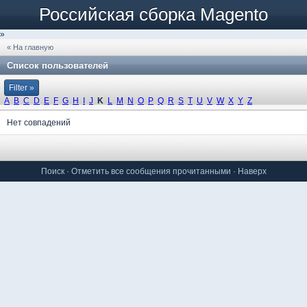
Российская сборка Magento
»
« На главную
Список пользователей
Filter »
A
B
C
D
E
F
G
H
I
J
K
L
M
N
O
P
Q
R
S
T
U
V
W
X
Y
Z
Нет совпадений
Поиск
·
Отметить все сообщения прочитанными
·
Наверх