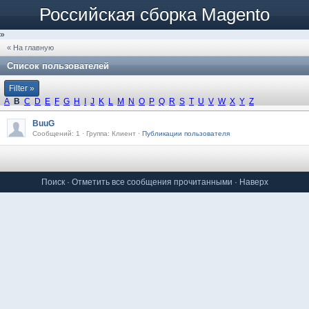
Российская сборка Magento
»
« На главную
Список пользователей
Filter »
A
B
C
D
E
F
G
H
I
J
K
L
M
N
O
P
Q
R
S
T
U
V
W
X
Y
Z
BuuG
Сообщений: 1 · Группа: Клиент ·
Публикации пользователя
Поиск
·
Отметить все сообщения прочитанными
·
Наверх