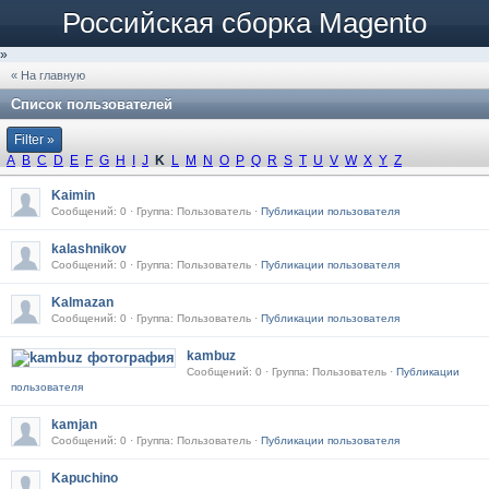
Российская сборка Magento
»
« На главную
Список пользователей
Filter »
A
B
C
D
E
F
G
H
I
J
K
L
M
N
O
P
Q
R
S
T
U
V
W
X
Y
Z
Kaimin
Сообщений: 0 · Группа: Пользователь ·
Публикации пользователя
kalashnikov
Сообщений: 0 · Группа: Пользователь ·
Публикации пользователя
Kalmazan
Сообщений: 0 · Группа: Пользователь ·
Публикации пользователя
kambuz
Сообщений: 0 · Группа: Пользователь ·
Публикации
пользователя
kamjan
Сообщений: 0 · Группа: Пользователь ·
Публикации пользователя
Kapuchino