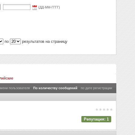
(ДД-ММ-ГГГГ)
по
результатов на страницу
лийские
имени пользователя
По количеству сообщений
по дате регистрации
Репутация: 1