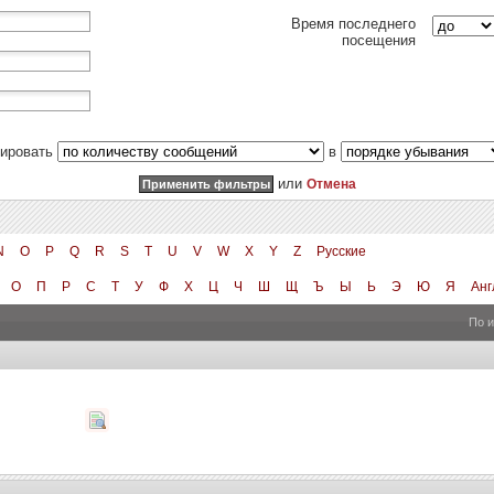
Время последнего
посещения
тировать
в
или
Отмена
N
O
P
Q
R
S
T
U
V
W
X
Y
Z
Русские
О
П
Р
С
Т
У
Ф
Х
Ц
Ч
Ш
Щ
Ъ
Ы
Ь
Э
Ю
Я
Анг
По 