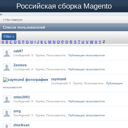
Российская сборка Magento
»
« На главную
Список пользователей
Filter »
A
B
C
D
E
F
G
H
I
J
K
L
M
N
O
P
Q
R
S
T
U
V
W
X
Y
Z
zab97
Сообщений: 0 · Группа: Пользователь ·
Публикации пользователя
Zastava
Сообщений: 0 · Группа: Пользователь ·
Публикации пользователя
zaymund
Сообщений: 0 · Группа: Пользователь ·
Публикации
пользователя
zelax2001
Сообщений: 0 · Группа: Пользователь ·
Публикации пользователя
zerg
Сообщений: 5 · Группа: Пользователь ·
Публикации пользователя
zhoriksan