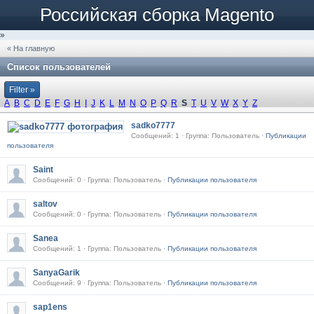
Российская сборка Magento
»
« На главную
Список пользователей
Filter »
A
B
C
D
E
F
G
H
I
J
K
L
M
N
O
P
Q
R
S
T
U
V
W
X
Y
Z
sadko7777
Сообщений: 1 · Группа: Пользователь ·
Публикации
пользователя
Saint
Сообщений: 0 · Группа: Пользователь ·
Публикации пользователя
saltov
Сообщений: 0 · Группа: Пользователь ·
Публикации пользователя
Sanea
Сообщений: 1 · Группа: Пользователь ·
Публикации пользователя
SanyaGarik
Сообщений: 9 · Группа: Пользователь ·
Публикации пользователя
sap1ens