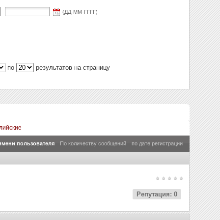
(ДД-ММ-ГГГГ)
по
результатов на страницу
лийские
имени пользователя
По количеству сообщений
по дате регистрации
Репутация: 0