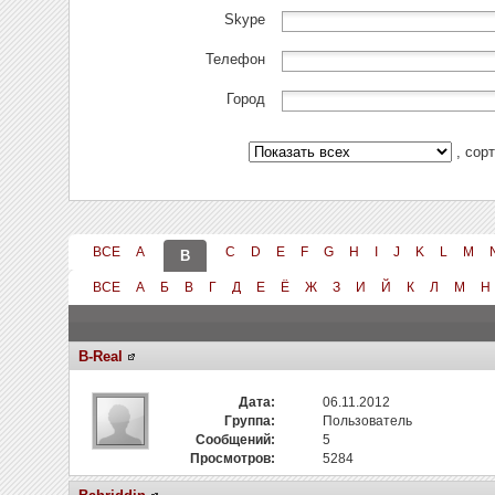
Skype
Телефон
Город
, сор
ВСЕ
A
C
D
E
F
G
H
I
J
K
L
M
B
ВСЕ
А
Б
В
Г
Д
Е
Ё
Ж
З
И
Й
К
Л
М
Н
B-Real
Дата:
06.11.2012
Группа:
Пользователь
Сообщений:
5
Просмотров:
5284