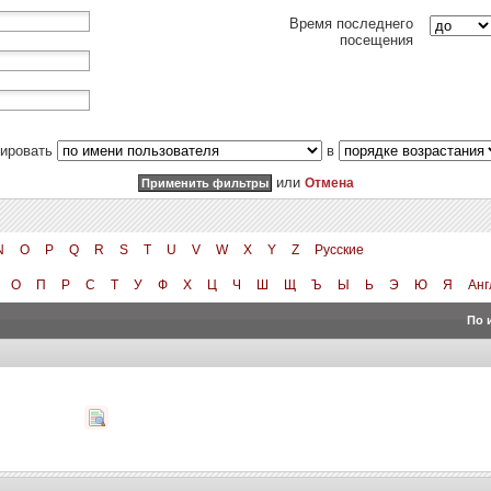
Время последнего
посещения
тировать
в
или
Отмена
N
O
P
Q
R
S
T
U
V
W
X
Y
Z
Русские
О
П
Р
С
Т
У
Ф
Х
Ц
Ч
Ш
Щ
Ъ
Ы
Ь
Э
Ю
Я
Анг
По 