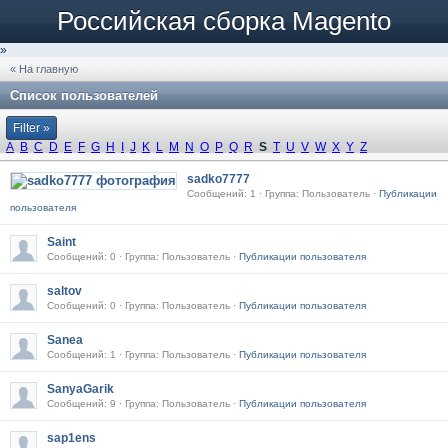
Российская сборка Magento
»
« На главную
Список пользователей
Filter »
A
B
C
D
E
F
G
H
I
J
K
L
M
N
O
P
Q
R
S
T
U
V
W
X
Y
Z
sadko7777
Сообщений: 1 · Группа: Пользователь ·
Публикации
пользователя
Saint
Сообщений: 0 · Группа: Пользователь ·
Публикации пользователя
saltov
Сообщений: 0 · Группа: Пользователь ·
Публикации пользователя
Sanea
Сообщений: 1 · Группа: Пользователь ·
Публикации пользователя
SanyaGarik
Сообщений: 9 · Группа: Пользователь ·
Публикации пользователя
sap1ens