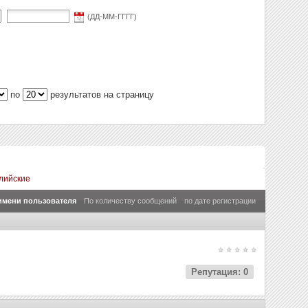
(ДД-ММ-ГГГГ)
по
результатов на страницу
лийские
имени пользователя
По количеству сообщений
по дате регистрации
Репутация: 0