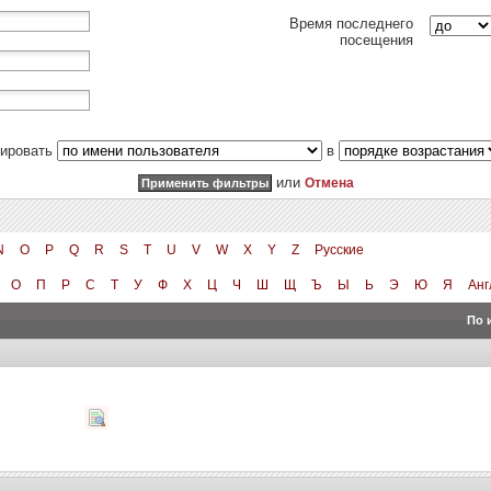
Время последнего
посещения
тировать
в
или
Отмена
N
O
P
Q
R
S
T
U
V
W
X
Y
Z
Русские
О
П
Р
С
Т
У
Ф
Х
Ц
Ч
Ш
Щ
Ъ
Ы
Ь
Э
Ю
Я
Анг
По 