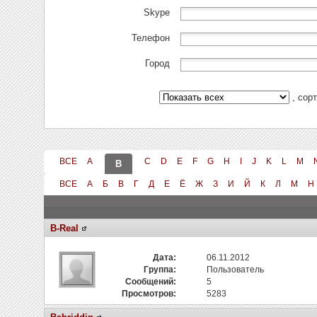
Skype
Телефон
Город
, сор
ВСЕ
A
C
D
E
F
G
H
I
J
K
L
M
B
ВСЕ
А
Б
В
Г
Д
Е
Ё
Ж
З
И
Й
К
Л
М
Н
B-Real
Дата:
06.11.2012
Группа:
Пользователь
Сообщений:
5
Просмотров:
5283