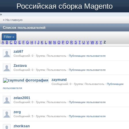
Российская сборка Magento
»
« На главную
Список пользователей
Filter »
A
B
C
D
E
F
G
H
I
J
K
L
M
N
O
P
Q
R
S
T
U
V
W
X
Y
Z
zab97
Сообщений: 0 · Группа: Пользователь ·
Публикации пользователя
Zastava
Сообщений: 0 · Группа: Пользователь ·
Публикации пользователя
zaymund
Сообщений: 0 · Группа: Пользователь ·
Публикации
пользователя
zelax2001
Сообщений: 0 · Группа: Пользователь ·
Публикации пользователя
zerg
Сообщений: 5 · Группа: Пользователь ·
Публикации пользователя
zhoriksan