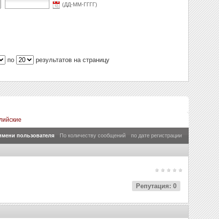
(ДД-ММ-ГГГГ)
по
результатов на страницу
лийские
имени пользователя
По количеству сообщений
по дате регистрации
Репутация: 0