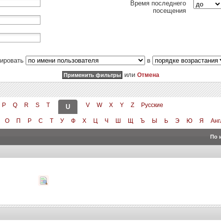
Время последнего
посещения
тировать
в
или
Отмена
P
Q
R
S
T
V
W
X
Y
Z
Русские
U
О
П
Р
С
Т
У
Ф
Х
Ц
Ч
Ш
Щ
Ъ
Ы
Ь
Э
Ю
Я
Анг
По 