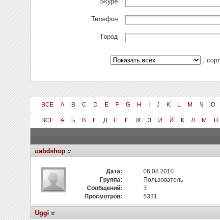
Skype
Телефон
Город
, сор
ВСЕ
A
B
C
D
E
F
G
H
I
J
K
L
M
N
O
ВСЕ
А
Б
В
Г
Д
Е
Ё
Ж
З
И
Й
К
Л
М
Н
uabdshop
Дата:
06.08.2010
Группа:
Пользователь
Сообщений:
3
Просмотров:
5331
Uggi