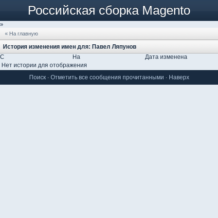
Российская сборка Magento
»
« На главную
История изменения имен для: Павел Ляпунов
С
На
Дата изменена
Нет истории для отображения
Поиск
·
Отметить все сообщения прочитанными
·
Наверх