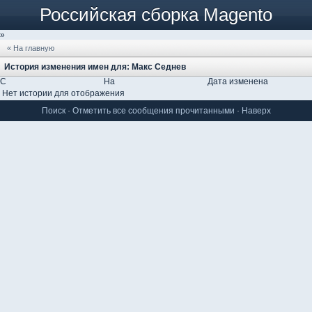
Российская сборка Magento
»
« На главную
История изменения имен для: Макс Седнев
С
На
Дата изменена
Нет истории для отображения
Поиск
·
Отметить все сообщения прочитанными
·
Наверх